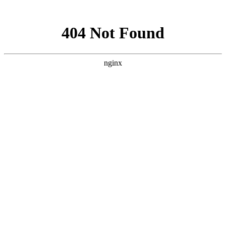
网站地图
全国公司：苏州、大连、合肥、杭州
苏州品尚茗居
咨询热线：136 4427 7567
首 页
走进福兴
经典案例
新闻中心
装修知识
人才招聘
联系我们
联系我们
13644277567
在线咨询
免费报价