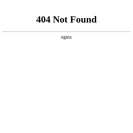
网站地图
全国公司：苏州、大连、合肥、杭州
苏州品尚茗居
咨询热线：136 4427 7567
首 页
走进福兴
经典案例
新闻中心
装修知识
人才招聘
联系我们
联系我们
13644277567
在线咨询
免费报价