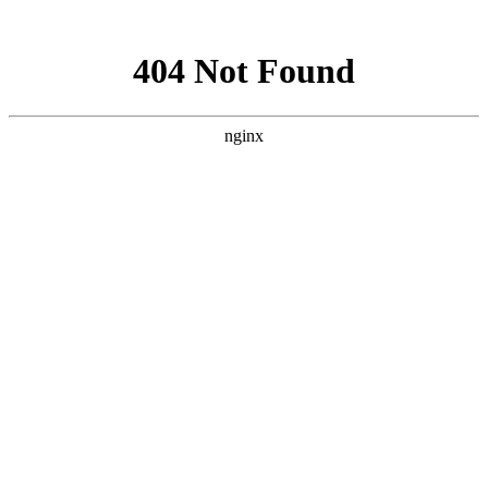
网站地图
全国公司：苏州、大连、合肥、杭州
苏州品尚茗居
咨询热线：136 4427 7567
首 页
走进福兴
经典案例
新闻中心
装修知识
人才招聘
联系我们
联系我们
13644277567
在线咨询
免费报价