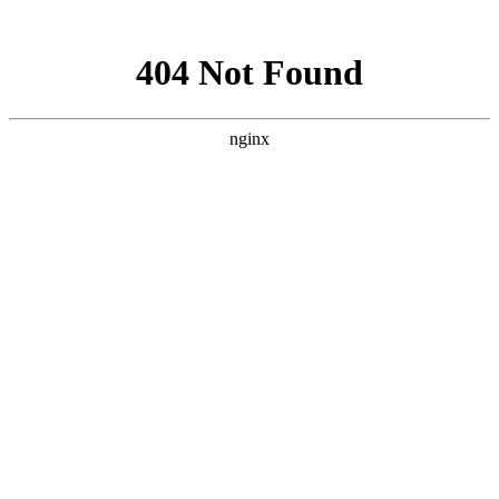
网站地图
全国公司：苏州、大连、合肥、杭州
苏州品尚茗居
咨询热线：136 4427 7567
首 页
走进福兴
经典案例
新闻中心
装修知识
人才招聘
联系我们
联系我们
13644277567
在线咨询
免费报价